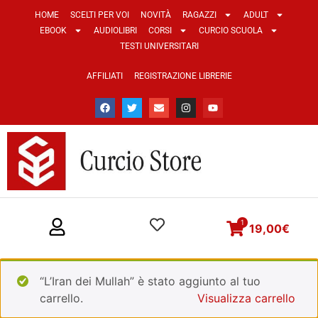
HOME
SCELTI PER VOI
NOVITÀ
RAGAZZI
ADULT
EBOOK
AUDIOLIBRI
CORSI
CURCIO SCUOLA
TESTI UNIVERSITARI
AFFILIATI
REGISTRAZIONE LIBRERIE
1
19,00
€
“L’Iran dei Mullah” è stato aggiunto al tuo
carrello.
Visualizza carrello