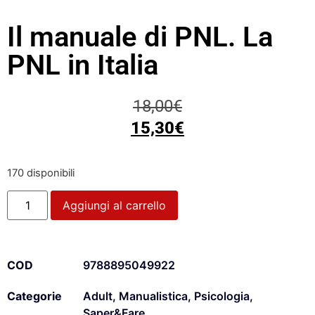
Il manuale di PNL. La
PNL in Italia
18,00
€
15,30
€
170 disponibili
Aggiungi al carrello
COD
9788895049922
Categorie
Adult
,
Manualistica
,
Psicologia
,
Saper&Fare