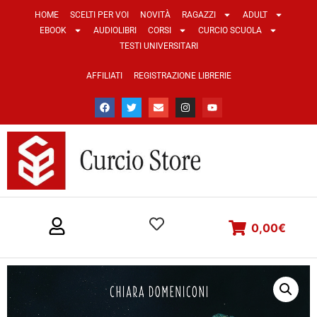
HOME
SCELTI PER VOI
NOVITÀ
RAGAZZI
ADULT
EBOOK
AUDIOLIBRI
CORSI
CURCIO SCUOLA
TESTI UNIVERSITARI
AFFILIATI
REGISTRAZIONE LIBRERIE
0,00
€