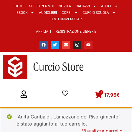
HOME
SCELTI PER VOI
NOVITÀ
RAGAZZI
ADULT
EBOOK
AUDIOLIBRI
CORSI
CURCIO SCUOLA
TESTI UNIVERSITARI
AFFILIATI
REGISTRAZIONE LIBRERIE
1
17,95
€
“Anita Garibaldi. L’amazzone del Risorgimento”
è stato aggiunto al tuo carrello.
Visualizza carrello