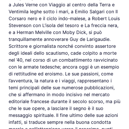
a Jules Verne con Viaggio al centro della Terra e
Ventimila leghe sotto i mari, a Emilio Salgari con Il
Corsaro nero e il ciclo indo-malese, a Robert Louis
Stevenson con L’isola del tesoro e La freccia nera,
e a Herman Melville con Moby Dick, si può
tranquillamente annoverare Guy de Larigaudie.
Scrittore e giornalista nonché convinto assertore
degli ideali dello scautismo, cade colpito a morte
nel ’40, nel corso di un combattimento ravvicinato
con le armate tedesche; ancora oggi è un esempio
di rettitudine ed eroismo. Le sue passioni, come
l’avventura, la natura e i viaggi, rappresentano i
temi principali delle sue numerose pubblicazioni,
che si affermano in modo incisivo nel mercato
editoriale francese durante il secolo scorso, ma più
che le sue opere, a lasciare il segno è il suo
messaggio spirituale. Il fine ultimo delle sue azioni
infatti, si traduce sempre nella buona condotta
morale e nell’attenzione verso il prossimo, punti