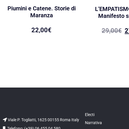
Piumini e Catene. Storie di
L’EMPATISM
Maranza
Manifesto su
22,00
€
29,00
€
2
Electi
Viale P. Togliatti, 1625 00155 Roma Italy
Narrativa
Telefono: (+39) 06 455 04 580