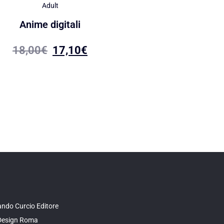
Adult
Adult
Anime digitali
Semedamore
18,00
€
17,10
€
18,90
€
17,95
ndo Curcio Editore
Design Roma