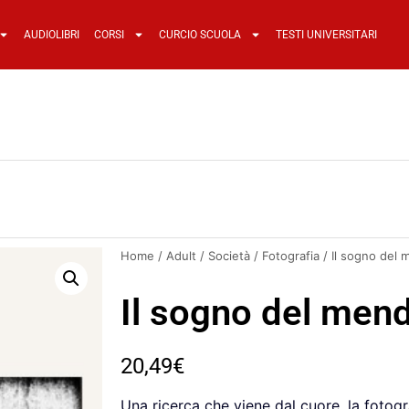
AUDIOLIBRI
CORSI
CURCIO SCUOLA
TESTI UNIVERSITARI
Home
/
Adult
/
Società
/
Fotografia
/ Il sogno del 
Il sogno del men
20,49
€
Una ricerca che viene dal cuore, la fotogr