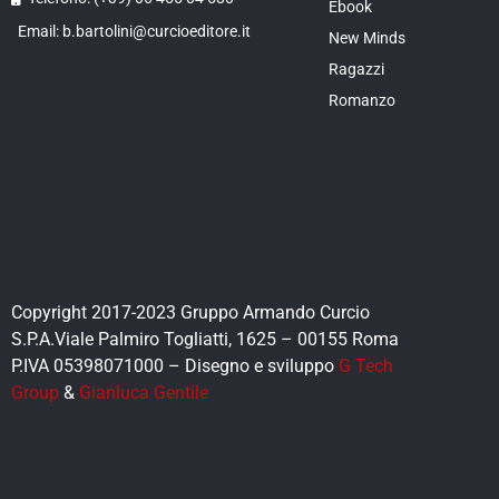
Ebook
Email: b.bartolini@curcioeditore.it
New Minds
Ragazzi
Romanzo
Copyright 2017-2023 Gruppo Armando Curcio
S.P.A.Viale Palmiro Togliatti, 1625 – 00155 Roma
P.IVA 05398071000 – Disegno e sviluppo
G Tech
Group
&
Gianluca Gentile