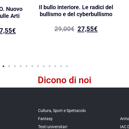
Il bullo interiore. Le radici del
O. Nuovo
bullismo e del cyberbullismo
lle Arti
29,00
€
27,55
€
7,55
€
Dicono di noi
Cultura, Sport e Spettacolo
Fantasy
Arma
Testi universitari
IAC 