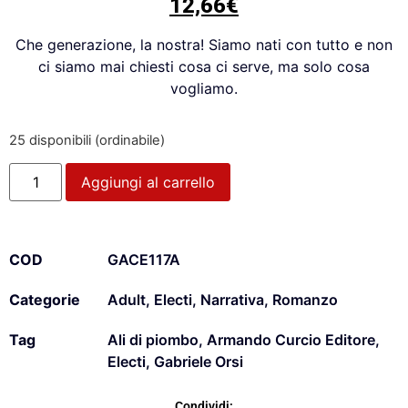
12,66
€
Che generazione, la nostra! Siamo nati con tutto e non
ci siamo mai chiesti cosa ci serve, ma solo cosa
vogliamo.
25 disponibili (ordinabile)
Aggiungi al carrello
COD
GACE117A
Categorie
Adult
,
Electi
,
Narrativa
,
Romanzo
Tag
Ali di piombo
,
Armando Curcio Editore
,
Electi
,
Gabriele Orsi
Condividi: