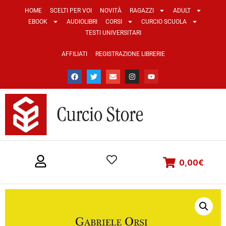
HOME
SCELTI PER VOI
NOVITÀ
RAGAZZI
ADULT
EBOOK
AUDIOLIBRI
CORSI
CURCIO SCUOLA
TESTI UNIVERSITARI
AFFILIATI
REGISTRAZIONE LIBRERIE
0,00
€