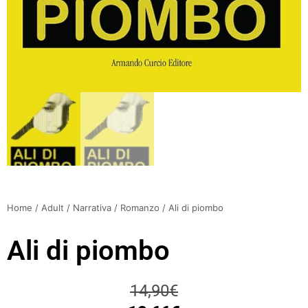
Home
/
Adult
/
Narrativa
/
Romanzo
/ Ali di piombo
Ali di piombo
14,90
€