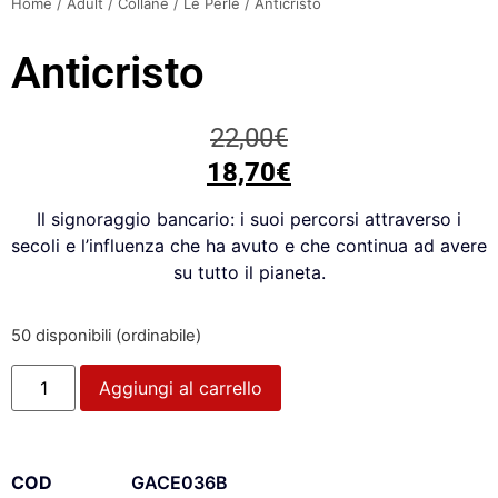
Home
/
Adult
/
Collane
/
Le Perle
/ Anticristo
Anticristo
22,00
€
18,70
€
Il signoraggio bancario: i suoi percorsi attraverso i
secoli e l’influenza che ha avuto e che continua ad avere
su tutto il pianeta.
50 disponibili (ordinabile)
Aggiungi al carrello
COD
GACE036B