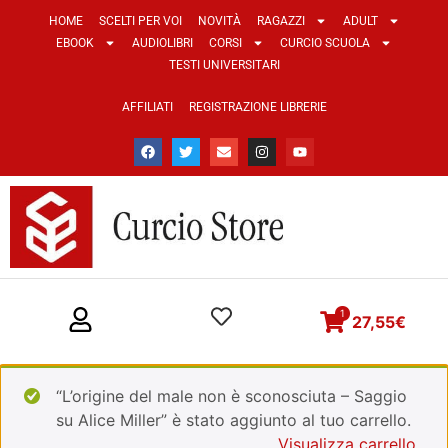
HOME
SCELTI PER VOI
NOVITÀ
RAGAZZI
ADULT
EBOOK
AUDIOLIBRI
CORSI
CURCIO SCUOLA
TESTI UNIVERSITARI
AFFILIATI
REGISTRAZIONE LIBRERIE
1
27,55
€
“L’origine del male non è sconosciuta – Saggio
su Alice Miller” è stato aggiunto al tuo carrello.
Visualizza carrello