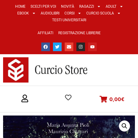
HOME
SCELTI PER VOI
NOVITÀ
RAGAZZI
ADULT
EBOOK
AUDIOLIBRI
CORSI
CURCIO SCUOLA
TESTI UNIVERSITARI
AFFILIATI
REGISTRAZIONE LIBRERIE
0,00
€