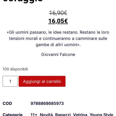
16,90
€
16,05
€
«Gli uomini passano, le idee restano. Restano le loro
tensioni morali e continueranno a camminare sulle
gambe di altri uomini».
Giovanni Falcone
100 disponibili
Aggiungi al carrello
COD
9788868685973
Categorie
11+
,
Novità
,
Ragazzi
,
Vetrina
,
Young Style