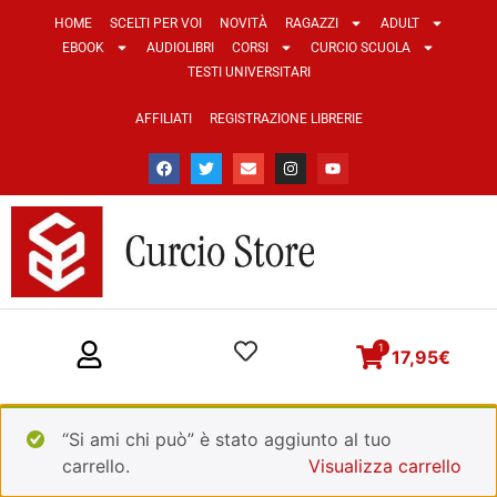
HOME
SCELTI PER VOI
NOVITÀ
RAGAZZI
ADULT
EBOOK
AUDIOLIBRI
CORSI
CURCIO SCUOLA
TESTI UNIVERSITARI
AFFILIATI
REGISTRAZIONE LIBRERIE
1
17,95
€
“Si ami chi può” è stato aggiunto al tuo
carrello.
Visualizza carrello