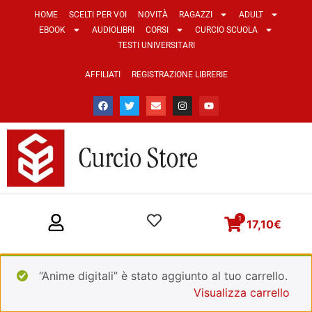
HOME
SCELTI PER VOI
NOVITÀ
RAGAZZI
ADULT
EBOOK
AUDIOLIBRI
CORSI
CURCIO SCUOLA
TESTI UNIVERSITARI
AFFILIATI
REGISTRAZIONE LIBRERIE
1
17,10
€
“Anime digitali” è stato aggiunto al tuo carrello.
Visualizza carrello