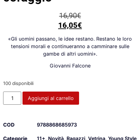
16,90
€
16,05
€
«Gli uomini passano, le idee restano. Restano le loro
tensioni morali e continueranno a camminare sulle
gambe di altri uomini».
Giovanni Falcone
100 disponibili
Aggiungi al carrello
COD
9788868685973
Categorie
11+
,
Novità
,
Ragazzi
,
Vetrina
,
Young Style