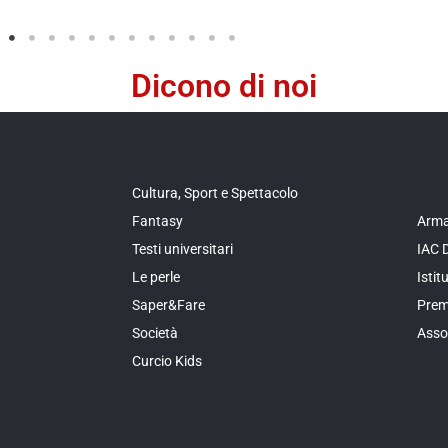
Dicono di noi
Cultura, Sport e Spettacolo
Fantasy
Arma
Testi universitari
IAC 
Le perle
Isti
Saper&Fare
Prem
Società
Asso
Curcio Kids