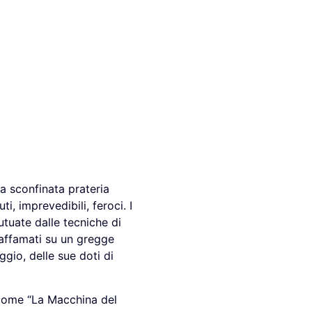
la sconfinata prateria
i, imprevedibili, feroci. I
tuate dalle tecniche di
i affamati su un gregge
ggio, delle sue doti di
 come “La Macchina del