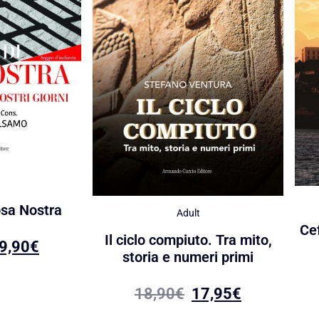
osa Nostra
Adult
Ce
Il ciclo compiuto. Tra mito,
9,90
€
storia e numeri primi
18,90
€
17,95
€