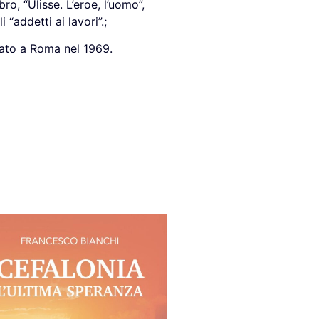
o, “Ulisse. L’eroe, l’uomo”,
addetti ai lavori”.;
nato a Roma nel 1969.