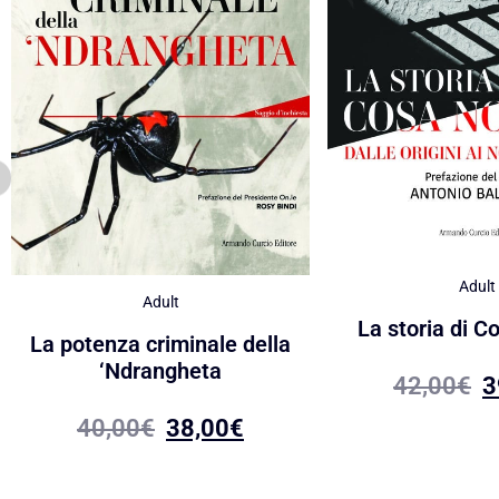
Adult
Adult
La storia di C
La potenza criminale della
‘Ndrangheta
42,00
€
3
40,00
€
38,00
€