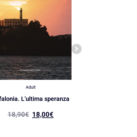
Adult
Adult
Jago e il cardina
falonia. L’ultima speranza
19,00
€
18,05
18,90
€
18,00
€