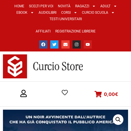
HOME
SCELTI PER VOI
NOVITÀ
RAGAZZI
ADULT
EBOOK
AUDIOLIBRI
CORSI
CURCIO SCUOLA
TESTI UNIVERSITARI
AFFILIATI
REGISTRAZIONE LIBRERIE
0,00
€