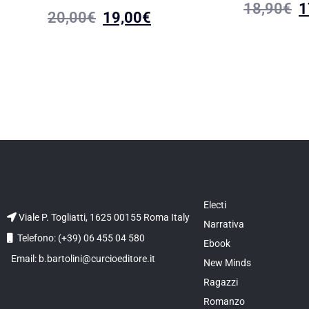
18,90
€
1
20,00
€
19,00
€
Electi
Viale P. Togliatti, 1625 00155 Roma Italy
Narrativa
Telefono: (+39) 06 455 04 580
Ebook
Email: b.bartolini@curcioeditore.it
New Minds
Ragazzi
Romanzo