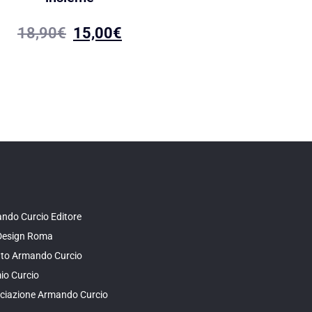
18,90
€
15,00
18,90
€
15,00
€
ndo Curcio Editore
Design Roma
tuto Armando Curcio
io Curcio
ciazione Armando Curcio