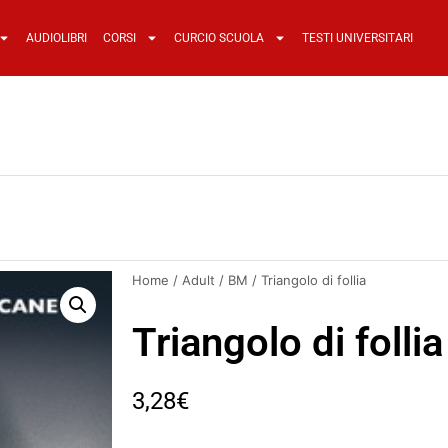
AUDIOLIBRI
CORSI
CURCIO SCUOLA
TESTI UNIVERSITARI
Home
/
Adult
/
BM
/ Triangolo di follia
Triangolo di follia
3,28
€