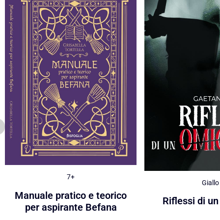
7+
Giallo
Manuale pratico e teorico
Riflessi di u
per aspirante Befana