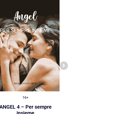
16+
16+
ANGEL 4 – Per sempre
ANGEL 3 – Fuga a B
insieme