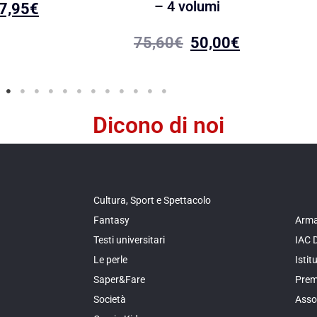
– 4 volumi
7,95
€
75,60
€
50,00
€
Dicono di noi
Cultura, Sport e Spettacolo
Fantasy
Arma
Testi universitari
IAC 
Le perle
Isti
Saper&Fare
Prem
Società
Asso