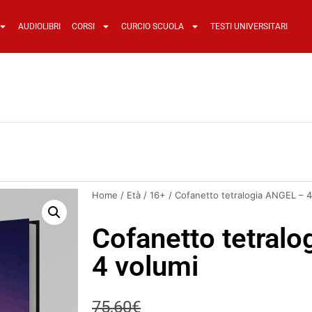
AUDIOLIBRI
CORSI
CURCIO SCUOLA
TESTI UNIVERSITARI
Home
/
Età
/
16+
/ Cofanetto tetralogia ANGEL – 4
Cofanetto tetral
4 volumi
75,60
€