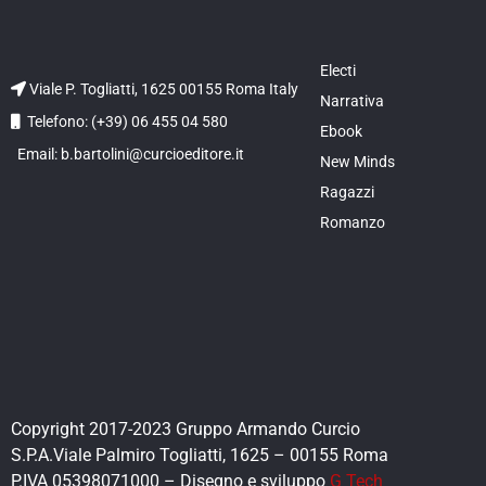
Electi
Viale P. Togliatti, 1625 00155 Roma Italy
Narrativa
Telefono: (+39) 06 455 04 580
Ebook
Email: b.bartolini@curcioeditore.it
New Minds
Ragazzi
Romanzo
Copyright 2017-2023 Gruppo Armando Curcio
S.P.A.Viale Palmiro Togliatti, 1625 – 00155 Roma
P.IVA 05398071000 – Disegno e sviluppo
G Tech