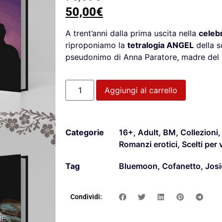
50,00
€
A trent’anni dalla prima uscita nella
celeb
riproponiamo la
tetralogia ANGEL
della s
pseudonimo di Anna Paratore, madre del P
Aggiungi al carrello
Categorie
16+
,
Adult
,
BM
,
Collezioni
Romanzi erotici
,
Scelti per 
Tag
Bluemoon
,
Cofanetto
,
Josi
Condividi: