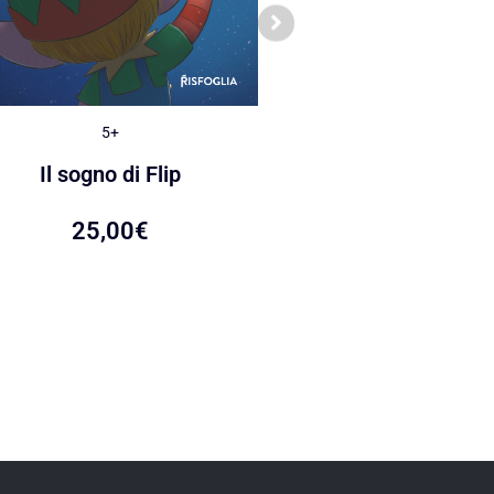
5+
5+
Le caramelle di Ca
Il sogno di Flip
22,00
€
25,00
€