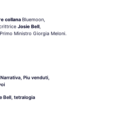
re collana
Bluemoon,
crittrice
Josie Bell
,
rimo Ministro Giorgia Meloni.
,
Narrativa
,
Piu venduti
,
voi
e Bell
,
tetralogia