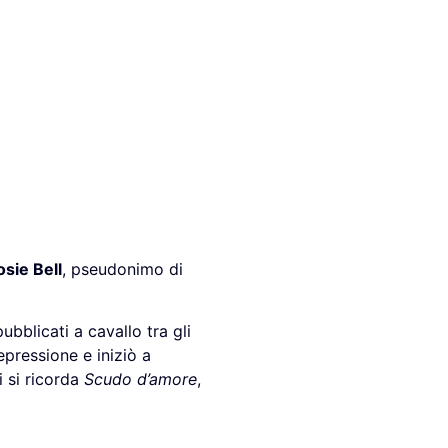
osie Bell
, pseudonimo di
pubblicati a cavallo tra gli
epressione e iniziò a
i si ricorda
Scudo d’amore
,