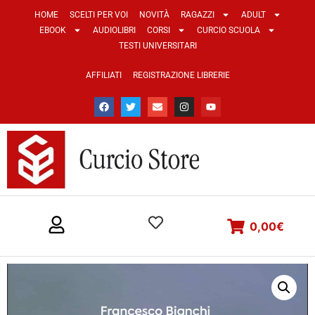
HOME
SCELTI PER VOI
NOVITÀ
RAGAZZI
ADULT
EBOOK
AUDIOLIBRI
CORSI
CURCIO SCUOLA
TESTI UNIVERSITARI
AFFILIATI
REGISTRAZIONE LIBRERIE
0,00
€