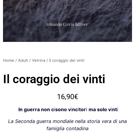
Home
/
Adult
/
Vetrina
/ Il coraggio dei vinti
Il coraggio dei vinti
16,90
€
I
n guerra
non c
i
sono v
i
nc
i
tor
i
ma solo v
i
nt
i
La Seconda guerra mondiale
nella storia vera
di una
famiglia contadina