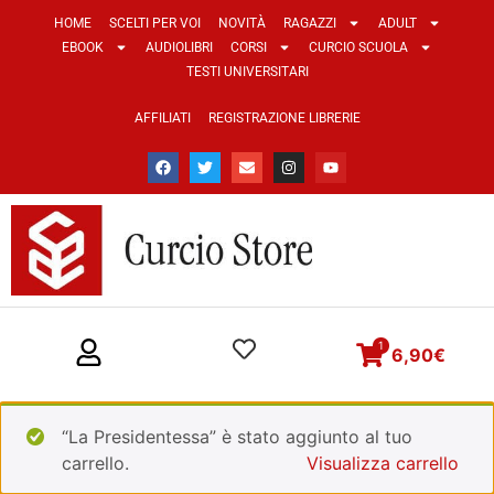
HOME
SCELTI PER VOI
NOVITÀ
RAGAZZI
ADULT
EBOOK
AUDIOLIBRI
CORSI
CURCIO SCUOLA
TESTI UNIVERSITARI
AFFILIATI
REGISTRAZIONE LIBRERIE
1
6,90
€
“La Presidentessa” è stato aggiunto al tuo
carrello.
Visualizza carrello