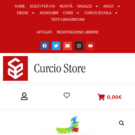
HOME
SCELTI PER VOI
NOVITÀ
RAGAZZI
ADULT
EBOOK
AUDIOLIBRI
CORSI
CURCIO SCUOLA
TESTI UNIVERSITARI
AFFILIATI
REGISTRAZIONE LIBRERIE
0,00
€