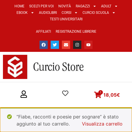
HOME
SCELTI PER VOI
NOVITÀ
RAGAZZI
ADULT
EBOOK
AUDIOLIBRI
CORSI
CURCIO SCUOLA
TESTI UNIVERSITARI
AFFILIATI
REGISTRAZIONE LIBRERIE
1
18,05
€
“Fiabe, racconti e poesie per sognare” è stato
aggiunto al tuo carrello.
Visualizza carrello