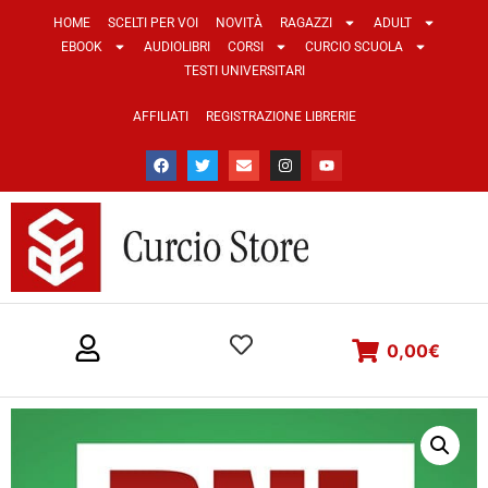
HOME
SCELTI PER VOI
NOVITÀ
RAGAZZI
ADULT
EBOOK
AUDIOLIBRI
CORSI
CURCIO SCUOLA
TESTI UNIVERSITARI
AFFILIATI
REGISTRAZIONE LIBRERIE
0,00
€