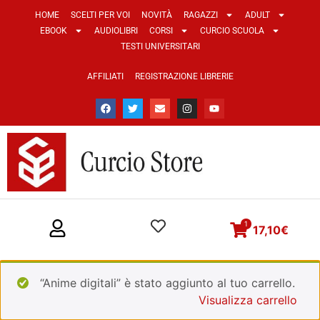
HOME
SCELTI PER VOI
NOVITÀ
RAGAZZI
ADULT
EBOOK
AUDIOLIBRI
CORSI
CURCIO SCUOLA
TESTI UNIVERSITARI
AFFILIATI
REGISTRAZIONE LIBRERIE
1
17,10
€
“Anime digitali” è stato aggiunto al tuo carrello.
Visualizza carrello