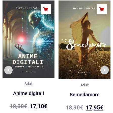
Adult
Adult
Anime digitali
Semedamore
18,00
€
17,10
€
18,90
€
17,95
€