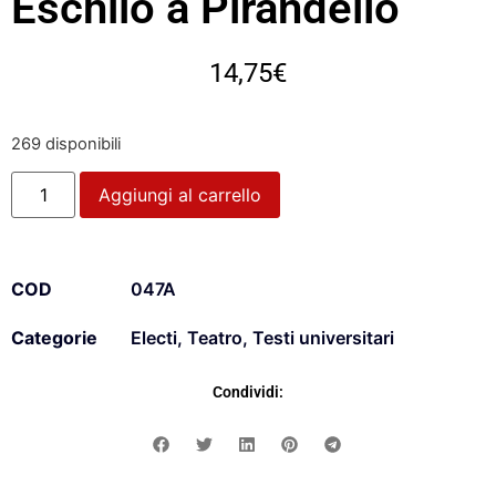
Eschilo a Pirandello
14,75
€
269 disponibili
Aggiungi al carrello
COD
047A
Categorie
Electi
,
Teatro
,
Testi universitari
Condividi: