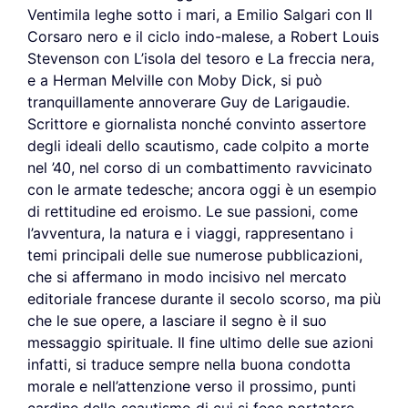
Ventimila leghe sotto i mari, a Emilio Salgari con Il
Corsaro nero e il ciclo indo-malese, a Robert Louis
Stevenson con L’isola del tesoro e La freccia nera,
e a Herman Melville con Moby Dick, si può
tranquillamente annoverare Guy de Larigaudie.
Scrittore e giornalista nonché convinto assertore
degli ideali dello scautismo, cade colpito a morte
nel ’40, nel corso di un combattimento ravvicinato
con le armate tedesche; ancora oggi è un esempio
di rettitudine ed eroismo. Le sue passioni, come
l’avventura, la natura e i viaggi, rappresentano i
temi principali delle sue numerose pubblicazioni,
che si affermano in modo incisivo nel mercato
editoriale francese durante il secolo scorso, ma più
che le sue opere, a lasciare il segno è il suo
messaggio spirituale. Il fine ultimo delle sue azioni
infatti, si traduce sempre nella buona condotta
morale e nell’attenzione verso il prossimo, punti
cardine dello scautismo di cui si fece portatore