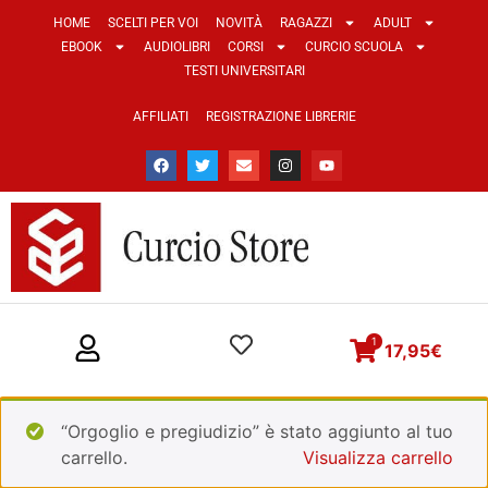
HOME
SCELTI PER VOI
NOVITÀ
RAGAZZI
ADULT
EBOOK
AUDIOLIBRI
CORSI
CURCIO SCUOLA
TESTI UNIVERSITARI
AFFILIATI
REGISTRAZIONE LIBRERIE
1
17,95
€
“Orgoglio e pregiudizio” è stato aggiunto al tuo
carrello.
Visualizza carrello