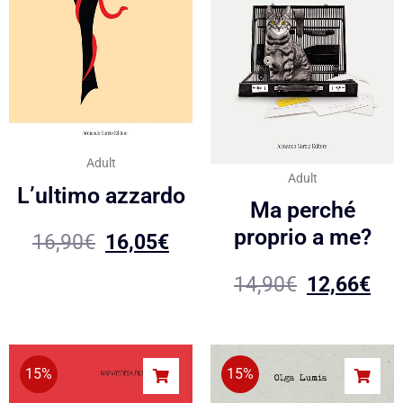
Adult
Adult
L’ultimo azzardo
Ma perché
proprio a me?
16,90
€
16,05
€
14,90
€
12,66
€
15%
15%