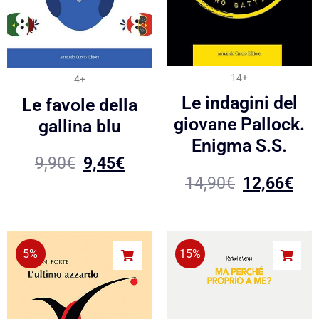
14+
4+
Le indagini del
Le favole della
giovane Pallock.
gallina blu
Enigma S.S.
9,90
€
9,45
€
14,90
€
12,66
€
5%
15%