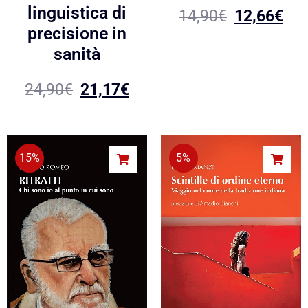
linguistica di
14,90
€
12,66
€
precisione in
sanità
24,90
€
21,17
€
15%
5%