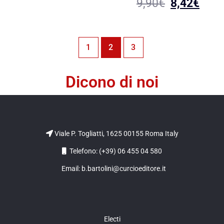
9,90
€
8,42
€
1
2
3
Dicono di noi
Viale P. Togliatti, 1625 00155 Roma Italy
Telefono: (+39) 06 455 04 580
Email: b.bartolini@curcioeditore.it
Electi