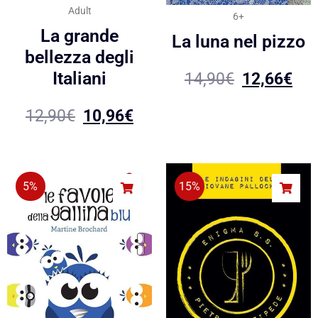
Adult
6+
La grande
La luna nel pizzo
bellezza degli
Italiani
14,90
€
12,66
€
12,90
€
10,96
€
5%
15%