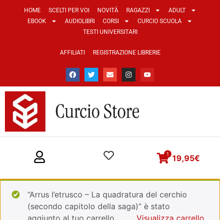
HOME
SCELTI PER VOI
NOVITÀ
RAGAZZI
ADULT
EBOOK
AUDIOLIBRI
CORSI
CURCIO SCUOLA
TESTI UNIVERSITARI
AFFILIATI
REGISTRAZIONE LIBRERIE
1
19,95
€
“Arrus l’etrusco – La quadratura del cerchio
(secondo capitolo della saga)” è stato
aggiunto al tuo carrello.
Visualizza carrello