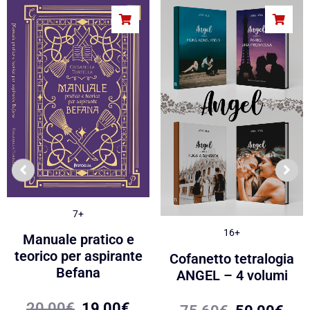
7+
16+
Manuale pratico e
teorico per aspirante
Cofanetto tetralogia
Befana
ANGEL – 4 volumi
20,00
€
19,00
€