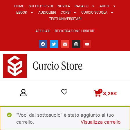
HOME
SCELTI PER VOI
NOVITÀ
RAGAZZI
ADULT
EBOOK
AUDIOLIBRI
CORSI
CURCIO SCUOLA
TESTI UNIVERSITARI
AFFILIATI
REGISTRAZIONE LIBRERIE
1
3,28
€
“Voci dal sottosuolo” è stato aggiunto al tuo
carrello.
Visualizza carrello