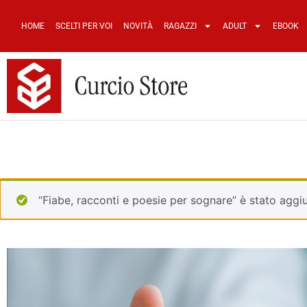
HOME
SCELTI PER VOI
NOVITÀ
RAGAZZI
ADULT
EBOOK
“Fiabe, racconti e poesie per sognare” è stato aggiu