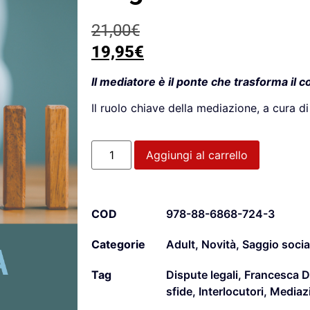
21,00
€
19,95
€
Il mediatore è il ponte che trasforma il co
Il ruolo chiave della mediazione, a cura d
Aggiungi al carrello
COD
978-88-6868-724-3
Categorie
Adult
,
Novità
,
Saggio socia
Tag
Dispute legali
,
Francesca D
sfide
,
Interlocutori
,
Mediaz