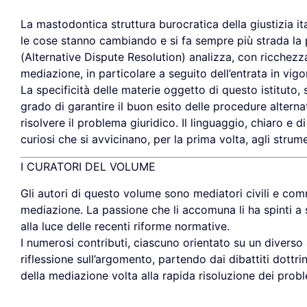
La mastodontica struttura burocratica della giustizia it
le cose stanno cambiando e si fa sempre più strada la p
(Alternative Dispute Resolution) analizza, con ricchezza 
mediazione, in particolare a seguito dell’entrata in vig
La specificità delle materie oggetto di questo istituto,
grado di garantire il buon esito delle procedure alternat
risolvere il problema giuridico. Il linguaggio, chiaro e d
curiosi che si avvicinano, per la prima volta, agli strum
I CURATORI DEL VOLUME
Gli autori di questo volume sono mediatori civili e comme
mediazione. La passione che li accomuna li ha spinti a s
alla luce delle recenti riforme normative.
I numerosi contributi, ciascuno orientato su un divers
riflessione sull’argomento, partendo dai dibattiti dottri
della mediazione volta alla rapida risoluzione dei proble