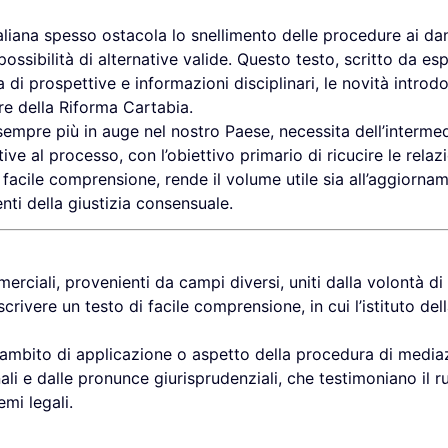
aliana spesso ostacola lo snellimento delle procedure ai dan
ossibilità di alternative valide. Questo testo, scritto da e
di prospettive e informazioni disciplinari, le novità introdo
ore della Riforma Cartabia.
 sempre più in auge nel nostro Paese, necessita dell’intermed
ive al processo, con l’obiettivo primario di ricucire le rela
i facile comprensione, rende il volume utile sia all’aggiornam
enti della giustizia consensuale.
rciali, provenienti da campi diversi, uniti dalla volontà di 
crivere un testo di facile comprensione, in cui l’istituto de
o ambito di applicazione o aspetto della procedura di medi
nali e dalle pronunce giurisprudenziali, che testimoniano il 
mi legali.