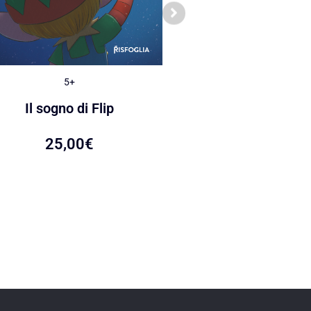
5+
5+
Le caramelle di Ca
Il sogno di Flip
22,00
€
25,00
€