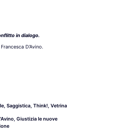
nflitto in dialogo.
i Francesca D’Avino.
le
,
Saggistica
,
Think!
,
Vetrina
'Avino
,
Giustizia le nuove
ione