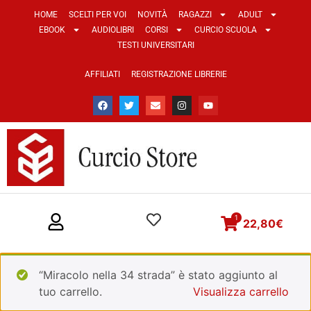
HOME
SCELTI PER VOI
NOVITÀ
RAGAZZI
ADULT
EBOOK
AUDIOLIBRI
CORSI
CURCIO SCUOLA
TESTI UNIVERSITARI
AFFILIATI
REGISTRAZIONE LIBRERIE
1
22,80
€
“Miracolo nella 34 strada” è stato aggiunto al
tuo carrello.
Visualizza carrello