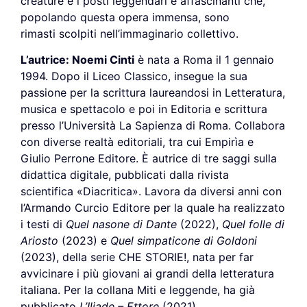
creature e i posti leggendari e affascinanti che,
popolando questa opera immensa, sono
rimasti scolpiti nell’immaginario collettivo.
L’autrice:
Noemi Cinti
è nata a Roma il 1 gennaio
1994. Dopo il Liceo Classico, insegue la sua
passione per la scrittura laureandosi in Letteratura,
musica e spettacolo e poi in Editoria e scrittura
presso l’Università La Sapienza di Roma. Collabora
con diverse realtà editoriali, tra cui Empirìa e
Giulio Perrone Editore. È autrice di tre saggi sulla
didattica digitale, pubblicati dalla rivista
scientifica «Diacritica». Lavora da diversi anni con
l’Armando Curcio Editore per la quale ha realizzato
i testi di
Quel nasone di Dante
(2022),
Quel folle di
Ariosto
(2023) e
Quel simpaticone di Goldoni
(2023), della serie CHE STORIE!, nata per far
avvicinare i più giovani ai grandi della letteratura
italiana. Per la collana Miti e leggende, ha già
pubblicato
L’Iliade – Ettore
(2021).