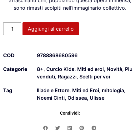
affascinanti che, popolando questa opera immensa,
sono rimasti scolpiti nell’immaginario collettivo.
Aggiungi al carrello
COD
9788868680596
Categorie
8+
,
Curcio Kids
,
Miti ed eroi
,
Novità
,
Piu
venduti
,
Ragazzi
,
Scelti per voi
Tag
Iliade e Ettore
,
Miti ed Eroi
,
mitologia
,
Noemi Cinti
,
Odissea
,
Ulisse
Condividi: