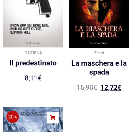
Narrativa
Electi
Il predestinato
La maschera e la
spada
8,11
€
15,90
€
12,72
€
20%