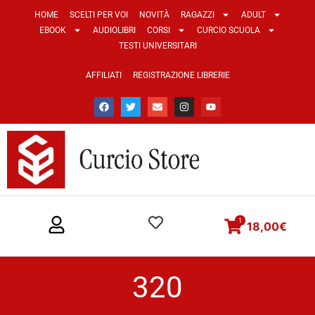
HOME
SCELTI PER VOI
NOVITÀ
RAGAZZI
ADULT
EBOOK
AUDIOLIBRI
CORSI
CURCIO SCUOLA
TESTI UNIVERSITARI
AFFILIATI
REGISTRAZIONE LIBRERIE
1
18,00
€
320