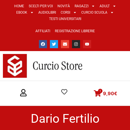
HOME
SCELTI PER VOI
NOVITÀ
RAGAZZI
ADULT
EBOOK
AUDIOLIBRI
CORSI
CURCIO SCUOLA
TESTI UNIVERSITARI
AFFILIATI
REGISTRAZIONE LIBRERIE
1
9,90
€
Dario Fertilio