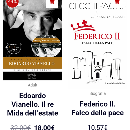
44%
Adult
Biografia
Edoardo
Federico II.
Vianello. Il re
Falco della pace
Mida dell’estate
10,57
€
32,00
€
18,00
€