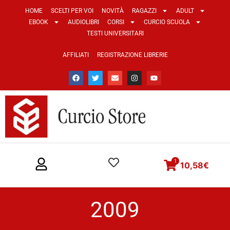
HOME
SCELTI PER VOI
NOVITÀ
RAGAZZI
ADULT
EBOOK
AUDIOLIBRI
CORSI
CURCIO SCUOLA
TESTI UNIVERSITARI
AFFILIATI
REGISTRAZIONE LIBRERIE
1
10,58
€
2009