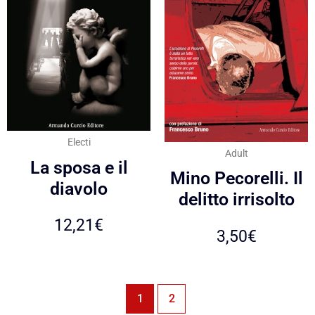
Electi
Adult
La sposa e il
Mino Pecorelli. Il
diavolo
delitto irrisolto
12,21
€
3,50
€
1
2