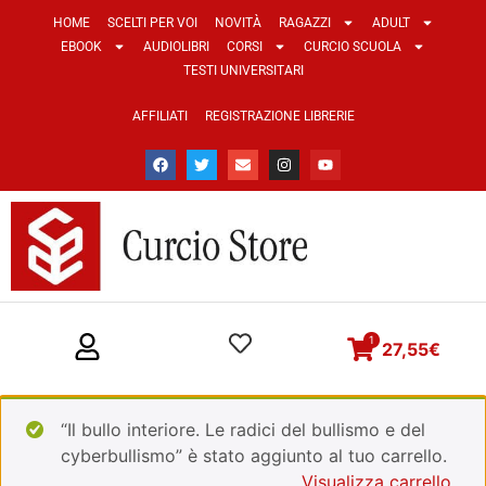
HOME
SCELTI PER VOI
NOVITÀ
RAGAZZI
ADULT
EBOOK
AUDIOLIBRI
CORSI
CURCIO SCUOLA
TESTI UNIVERSITARI
AFFILIATI
REGISTRAZIONE LIBRERIE
1
27,55
€
“Il bullo interiore. Le radici del bullismo e del
cyberbullismo” è stato aggiunto al tuo carrello.
Visualizza carrello