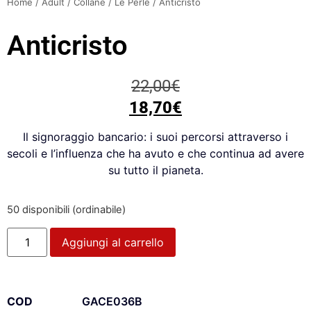
Home
/
Adult
/
Collane
/
Le Perle
/ Anticristo
Anticristo
22,00
€
18,70
€
Il signoraggio bancario: i suoi percorsi attraverso i
secoli e l’influenza che ha avuto e che continua ad avere
su tutto il pianeta.
50 disponibili (ordinabile)
Aggiungi al carrello
COD
GACE036B