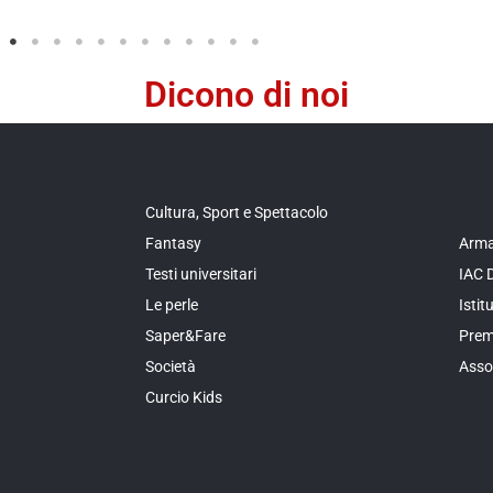
Dicono di noi
Cultura, Sport e Spettacolo
Fantasy
Arma
Testi universitari
IAC 
Le perle
Isti
Saper&Fare
Prem
Società
Asso
Curcio Kids