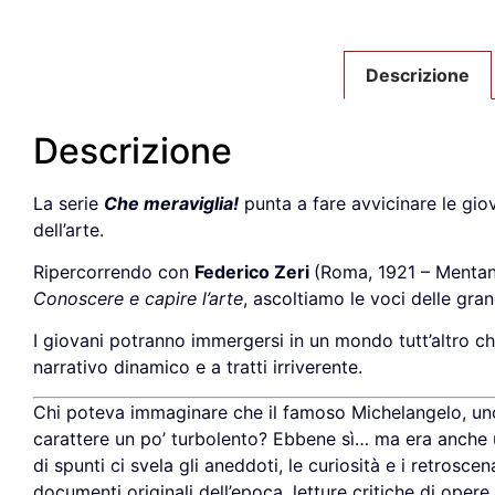
Descrizione
Descrizione
La serie
Che meraviglia!
punta a fare avvicinare le giov
dell’arte.
Ripercorrendo con
Federico Zeri
(Roma, 1921 – Mentana,
Conoscere e capire l’arte
, ascoltiamo le voci delle gran
I giovani potranno immergersi in un mondo tutt’altro ch
narrativo dinamico e a tratti irriverente.
Chi poteva immaginare che il famoso Michelangelo, uno de
carattere un po’ turbolento? Ebbene sì… ma era anche u
di spunti ci svela gli aneddoti, le curiosità e i retrosc
documenti originali dell’epoca, letture critiche di opere