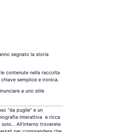
hanno segnato la storia
rie contenute nella raccolta
n chiave semplice e ironica.
inunciare a uno stile
aso “da pugile” e un
ografia interattiva
e ricca
n solo… All’interno troverete
asversali per comprendere che