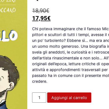
18,90
€
17,95
€
Chi poteva immaginare che il famoso Mich
pittori e scultori di tutti i tempi, avesse i
un po’ turbolento? Ebbene sì… ma era anch
un uomo molto generoso. Una biografia in
svela gli aneddoti, le curiosità e i retros
dell’artista rinascimentale e non solo… Al
originali dell’epoca, letture critiche di ope
attività e approfondimenti trasversali p
passato ha in comune con il presente mol
credere.
Aggiungi al carrello