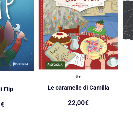
5+
Le caramelle di Camilla
i Flip
22,00
€
0
€