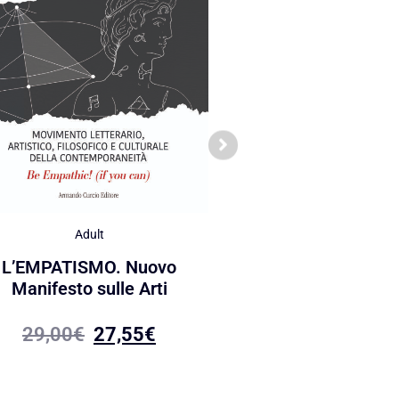
Adult
6+
L’EMPATISMO. Nuovo
Fiabe, racconti e poe
Manifesto sulle Arti
sognare
29,00
€
27,55
€
19,00
€
18,05