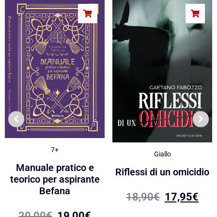
7+
Giallo
Manuale pratico e
Riflessi di un omicidio
teorico per aspirante
Befana
18,90
€
17,95
€
20,00
€
19,00
€