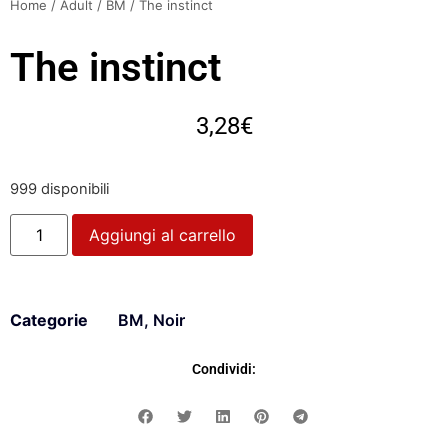
Home
/
Adult
/
BM
/ The instinct
The instinct
3,28
€
999 disponibili
Aggiungi al carrello
Categorie
BM
,
Noir
Condividi: