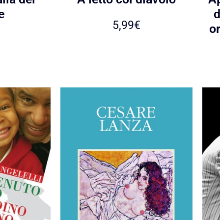
e
d
5,99
€
or