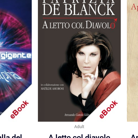
Adult
lla del
A letto col diavolo
Ap