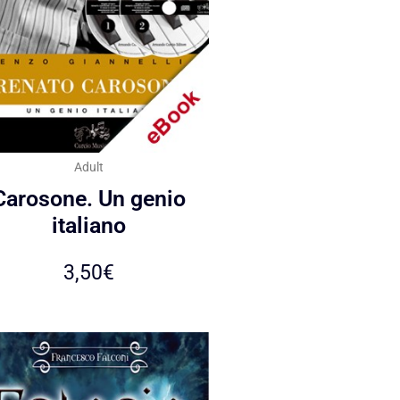
Adult
Carosone. Un genio
italiano
3,50
€