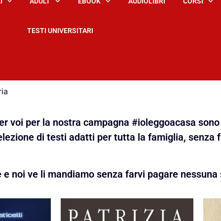
I
ADULT
EBOOK
AUDIOLIBRI
CORSI
TESTI UNIVERSITARI
ria
 per voi per la nostra campagna #ioleggoacasa sono 
lezione di testi adatti per tutta la famiglia, senza 
e e noi ve li mandiamo senza farvi pagare nessuna 