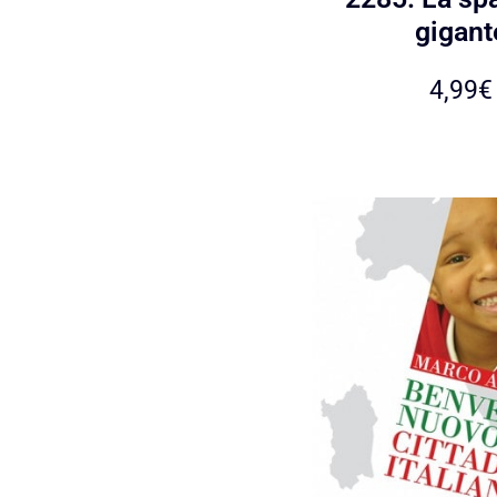
gigant
4,99
€