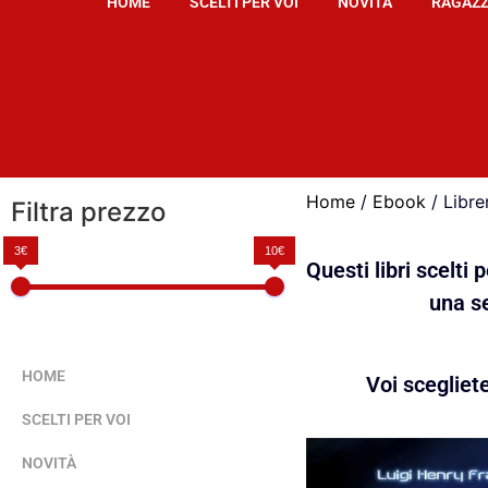
HOME
SCELTI PER VOI
NOVITÀ
RAGAZZ
Home
/
Ebook
/ Libre
Filtra prezzo
3€
10€
Questi libri scelti
una se
HOME
Voi scegliet
SCELTI PER VOI
NOVITÀ