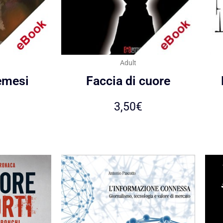
Adult
emesi
Faccia di cuore
3,50
€