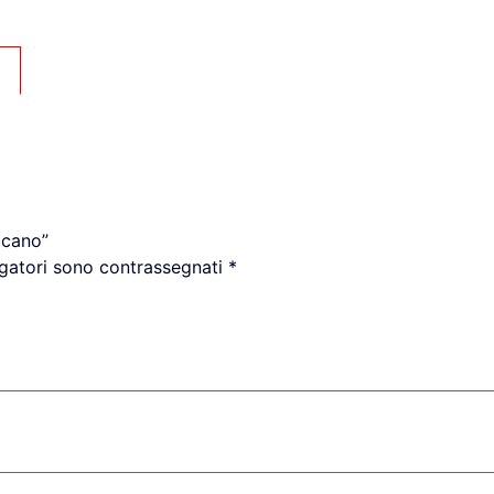
icano”
igatori sono contrassegnati
*