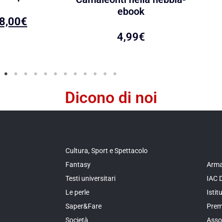
ebook
8,00
€
4,99
€
Dicono di noi
Cultura, Sport e Spettacolo
Fantasy
Arma
Testi universitari
IAC 
Le perle
Isti
Saper&Fare
Prem
Società
Asso