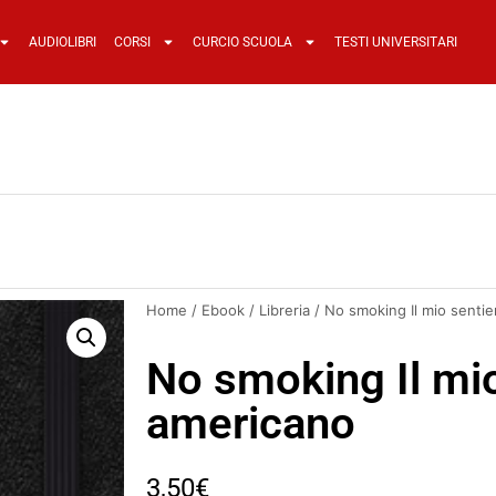
AUDIOLIBRI
CORSI
CURCIO SCUOLA
TESTI UNIVERSITARI
Home
/
Ebook
/
Libreria
/ No smoking Il mio senti
No smoking Il mio
americano
3,50
€