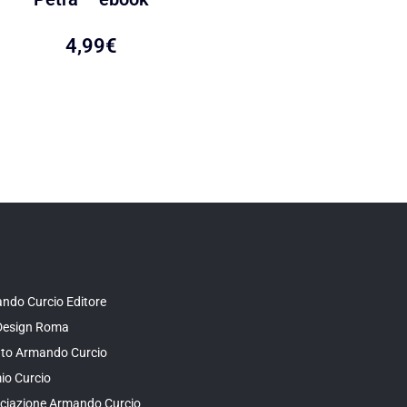
ebook
4,99
€
4,99
€
ndo Curcio Editore
Design Roma
tuto Armando Curcio
io Curcio
ciazione Armando Curcio