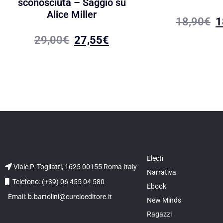
sconosciuta – Saggio su
Alice Miller
18,90
€
1
29,00
€
27,55
€
Electi
Viale P. Togliatti, 1625 00155 Roma Italy
Narrativa
Telefono: (+39) 06 455 04 580
Ebook
Email: b.bartolini@curcioeditore.it
New Minds
Ragazzi