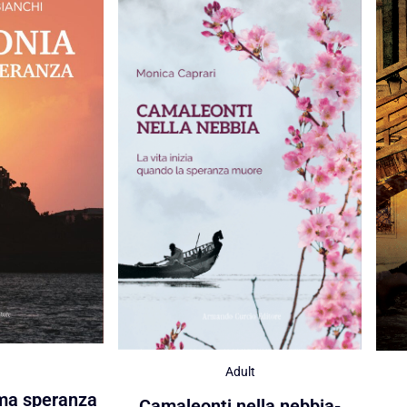
Adult
ima speranza
Camaleonti nella nebbia-