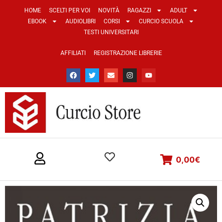
HOME
SCELTI PER VOI
NOVITÀ
RAGAZZI
ADULT
EBOOK
AUDIOLIBRI
CORSI
CURCIO SCUOLA
TESTI UNIVERSITARI
AFFILIATI
REGISTRAZIONE LIBRERIE
0,00
€