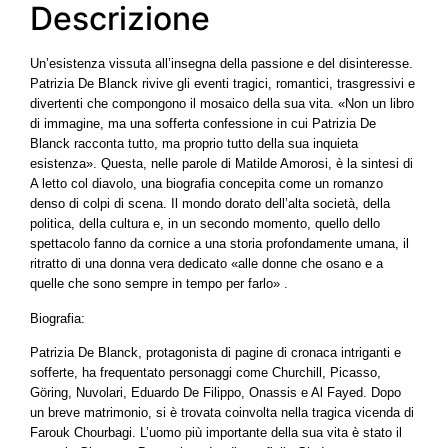
Descrizione
Un’esistenza vissuta all’insegna della passione e del disinteresse.
Patrizia De Blanck rivive gli eventi tragici, romantici, trasgressivi e
divertenti che compongono il mosaico della sua vita. «Non un libro
di immagine, ma una sofferta confessione in cui Patrizia De
Blanck racconta tutto, ma proprio tutto della sua inquieta
esistenza». Questa, nelle parole di Matilde Amorosi, è la sintesi di
A letto col diavolo, una biografia concepita come un romanzo
denso di colpi di scena. Il mondo dorato dell’alta società, della
politica, della cultura e, in un secondo momento, quello dello
spettacolo fanno da cornice a una storia profondamente umana, il
ritratto di una donna vera dedicato «alle donne che osano e a
quelle che sono sempre in tempo per farlo» .
Biografia:
Patrizia De Blanck, protagonista di pagine di cronaca intriganti e
sofferte, ha frequentato personaggi come Churchill, Picasso,
Göring, Nuvolari, Eduardo De Filippo, Onassis e Al Fayed. Dopo
un breve matrimonio, si è trovata coinvolta nella tragica vicenda di
Farouk Chourbagi. L’uomo più importante della sua vita è stato il