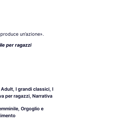
produce un’azione».
ile per ragazzi
 Adult
,
I grandi classici
,
I
iva per ragazzi
,
Narrativa
femminile
,
Orgoglio e
timento