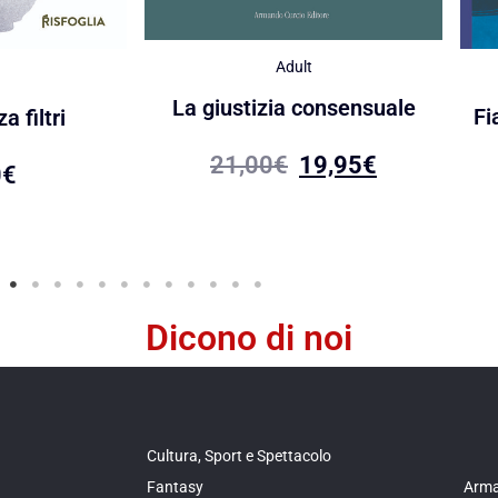
Adult
La giustizia consensuale
Fi
a filtri
21,00
€
19,95
€
0
€
Dicono di noi
Cultura, Sport e Spettacolo
Fantasy
Arma