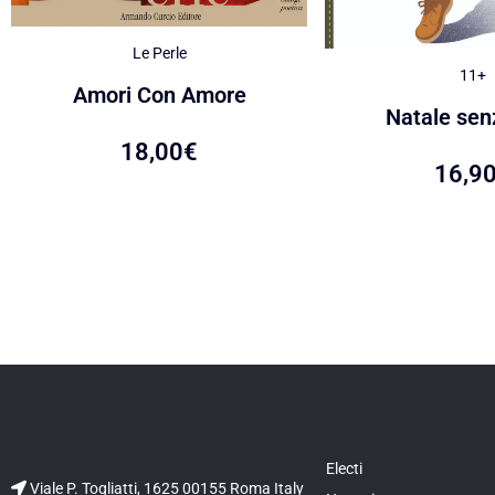
Le Perle
11+
Amori Con Amore
Natale senz
18,00
€
16,9
Electi
Viale P. Togliatti, 1625 00155 Roma Italy