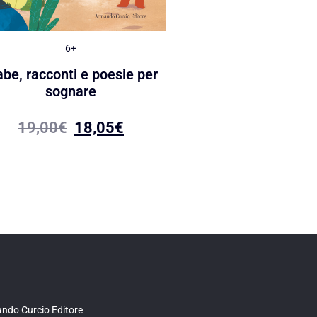
6+
Adult
abe, racconti e poesie per
Anime digitali
sognare
18,00
€
17,10
19,00
€
18,05
€
ndo Curcio Editore