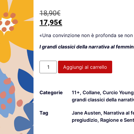
18,90
€
17,95
€
«Una convinzione non è profonda se non 
I grandi classici della narrativa al femmin
Aggiungi al carrello
Categorie
11+
,
Collane
,
Curcio Young
grandi classici della narrat
Tag
Jane Austen
,
Narrativa al 
pregiudizio
,
Ragione e Sen