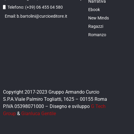
Narrativa
Telefono: (+39) 06 455 04 580
Ebook
Email: b.bartolini@curcioeditore.it
New Minds
Ragazzi
Romanzo
Copyright 2017-2023 Gruppo Armando Curcio
S.P.A.Viale Palmiro Togliatti, 1625 – 00155 Roma
P.IVA 05398071000 – Disegno e sviluppo
G Tech
Group
&
Gianluca Gentile