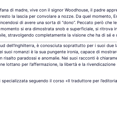
fana di madre, vive con il signor Woodhouse, il padre appr
presto la lascia per convolare a nozze. Da quel momento, E
incendosi di avere una sorta di “dono”. Peccato però che l
momento si era dimostrata snob e superficiale, si ritrova i
ile, stravolgendo completamente la visione che ha di sé e
sud dell’Inghilterra, è conosciuta soprattutto per i suoi due l
a dei suoi romanzi è la sua pungente ironia, capace di mostra
 risalto paradossi e anomalie. Nei suoi racconti è chiaram
ne lottano per l’affermazione, la libertà e la rivendicazione 
 specializzata seguendo il corso «Il traduttore per l’editori