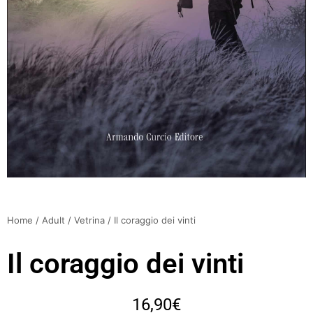
Home
/
Adult
/
Vetrina
/ Il coraggio dei vinti
Il coraggio dei vinti
16,90
€