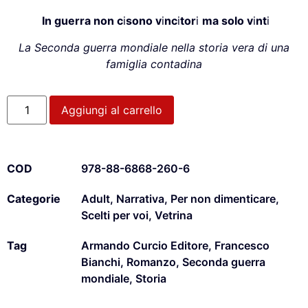
I
n guerra
non c
i
sono v
i
nc
i
tor
i
ma solo v
i
nt
i
La Seconda guerra mondiale
nella storia vera
di una
famiglia contadina
Aggiungi al carrello
COD
978-88-6868-260-6
Categorie
Adult
,
Narrativa
,
Per non dimenticare
,
Scelti per voi
,
Vetrina
Tag
Armando Curcio Editore
,
Francesco
Bianchi
,
Romanzo
,
Seconda guerra
mondiale
,
Storia