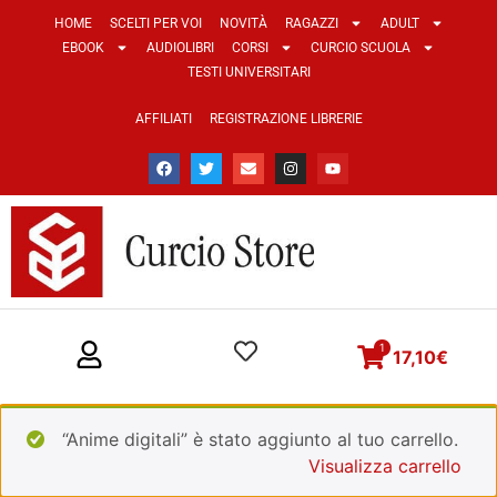
HOME
SCELTI PER VOI
NOVITÀ
RAGAZZI
ADULT
EBOOK
AUDIOLIBRI
CORSI
CURCIO SCUOLA
TESTI UNIVERSITARI
AFFILIATI
REGISTRAZIONE LIBRERIE
1
17,10
€
“Anime digitali” è stato aggiunto al tuo carrello.
Visualizza carrello