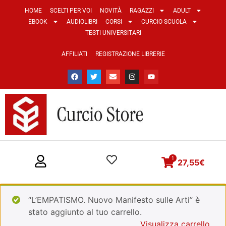
HOME
SCELTI PER VOI
NOVITÀ
RAGAZZI
ADULT
EBOOK
AUDIOLIBRI
CORSI
CURCIO SCUOLA
TESTI UNIVERSITARI
AFFILIATI
REGISTRAZIONE LIBRERIE
1
27,55
€
“L’EMPATISMO. Nuovo Manifesto sulle Arti” è
stato aggiunto al tuo carrello.
Visualizza carrello