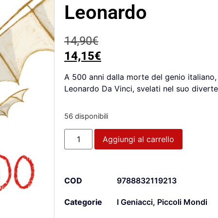
Leonardo
14,90
€
14,15
€
A 500 anni dalla morte del genio italiano, 
Leonardo Da Vinci, svelati nel suo diverte
56 disponibili
Aggiungi al carrello
COD
9788832119213
Categorie
I Geniacci
,
Piccoli Mondi