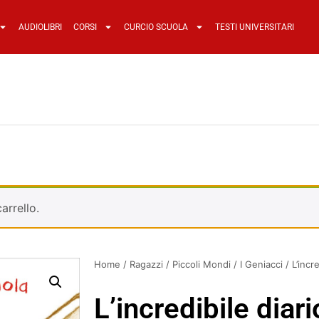
AUDIOLIBRI
CORSI
CURCIO SCUOLA
TESTI UNIVERSITARI
arrello.
Home
/
Ragazzi
/
Piccoli Mondi
/
I Geniacci
/ L’incr
L’incredibile diar