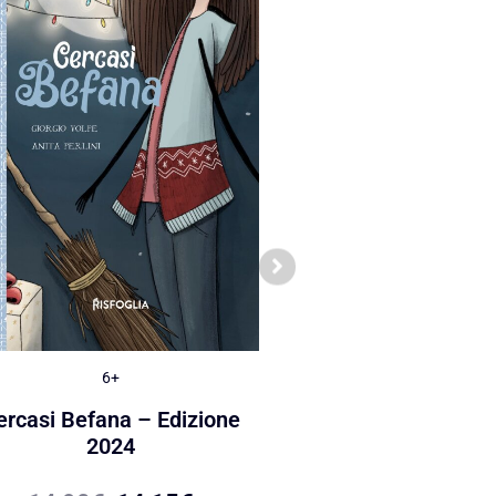
6+
6+
ercasi Befana – Edizione
I mostri del Nat
2024