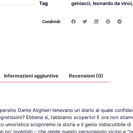
Tag
geniacci
,
leonardo da vinci
Condividi:
Informazioni aggiuntive
Recensioni (0)
ersino Dante Alighieri tenevano un diario al quale confidav
retissimi? Ebbene sì, l’abbiamo scoperto! E ora non stiamo 
utto umoristica scopriremo la storia e il genio indiscutibile d
 e un po’ inventati – che rende questo personaggio vicino e