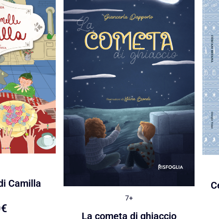
di Camilla
C
7+
0
€
La cometa di ghiaccio