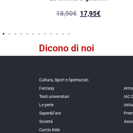
18,90
€
17,95
€
Dicono di noi
Cultura, Sport e Spettacolo
Fantasy
Arma
Testi universitari
IAC 
Le perle
Isti
Saper&Fare
Prem
Società
Asso
Curcio Kids