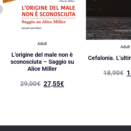
Adult
Adult
L’origine del male non è
Cefalonia. L’ult
sconosciuta – Saggio su
Alice Miller
18,90
€
1
29,00
€
27,55
€