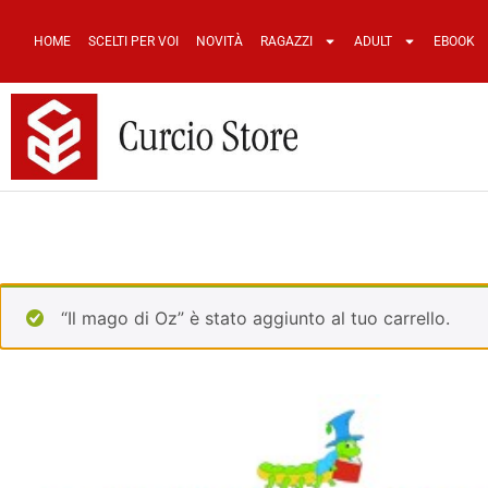
HOME
SCELTI PER VOI
NOVITÀ
RAGAZZI
ADULT
EBOOK
“Il mago di Oz” è stato aggiunto al tuo carrello.