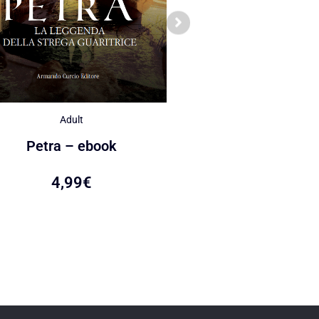
Adult
Adult
Quando la terra ch
Petra – ebook
ebook
4,99
€
4,99
€