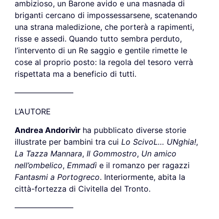
ambizioso, un Ba
rone avido e una masnada di
brigan
ti cercano di impossessarsene, scate
nando
una strana maledizione, che
porterà a rapimenti,
risse e assedi.
Quando tutto sembra perduto,
l’in
tervento di un Re saggio e gentile
rimette le
cose al proprio posto: la
regola del tesoro verrà
rispettata ma
a beneficio di tutti.
———————–
L’AUTORE
Andrea
Andorivìr
ha
pubblicato
diverse storie
illustrate per bambini
tra cui
Lo ScivoL… UNghia!
,
La Taz
za Mannara
,
Il Gommostro
,
Un amico
nell’ombelico
,
Emmadì
e il romanzo
per ragazzi
Fantasmi a Portogreco
.
Interiormente, abita la
città-fortezza di
Civitella del Tronto.
———————–