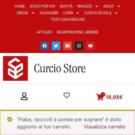
HOME
SCELTI PER VOI
NOVITÀ
RAGAZZI
ADULT
EBOOK
AUDIOLIBRI
CORSI
CURCIO SCUOLA
TESTI UNIVERSITARI
AFFILIATI
REGISTRAZIONE LIBRERIE
1
18,05
€
“Fiabe, racconti e poesie per sognare” è stato
aggiunto al tuo carrello.
Visualizza carrello