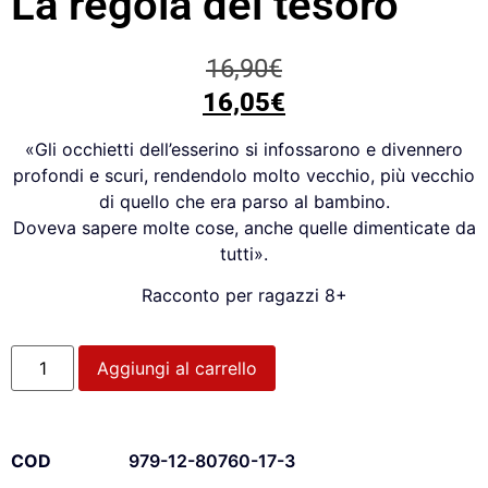
La regola del tesoro
16,90
€
16,05
€
«Gli occhietti dell’esserino
si infossarono e
divennero
profondi e
scuri, rendendolo
molto vecchio, più
vecchio
di quello che
era parso al bambino.
Doveva sapere molte
cose, anche quelle
dimenticate da
tutti».
Racconto per ragazzi 8+
Aggiungi al carrello
COD
979-12-80760-17-3