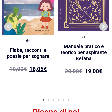
7+
6+
Manuale pratico e
Fiabe, racconti e
teorico per aspirante
poesie per sognare
Befana
19,00
€
18,05
€
20,00
€
19,00
€
Dicono di noi