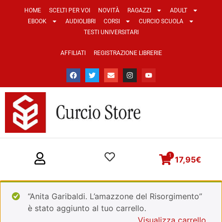
HOME
SCELTI PER VOI
NOVITÀ
RAGAZZI
ADULT
EBOOK
AUDIOLIBRI
CORSI
CURCIO SCUOLA
TESTI UNIVERSITARI
AFFILIATI
REGISTRAZIONE LIBRERIE
1
17,95
€
“Anita Garibaldi. L’amazzone del Risorgimento”
è stato aggiunto al tuo carrello.
Visualizza carrello