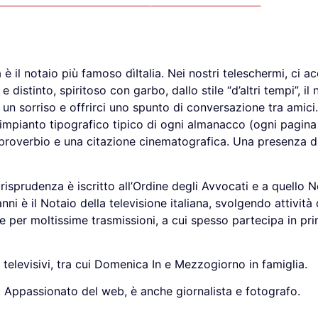
a è il notaio più famoso dìItalia. Nei nostri teleschermi, ci
distinto, spiritoso con garbo, dallo stile “d’altri tempi”, il 
 un sorriso e offrirci uno spunto di conversazione tra amici
 dell’impianto tipografico tipico di ogni almanacco (ogni pagi
 un proverbio e una citazione cinematografica. Una presenza
isprudenza è iscritto all’Ordine degli Avvocati e a quello N
nni è il Notaio della televisione italiana, svolgendo attivit
ai e per moltissime trasmissioni, a cui spesso partecipa in p
levisivi, tra cui Domenica In e Mezzogiorno in famiglia.
i. Appassionato del web, è anche giornalista e fotografo.