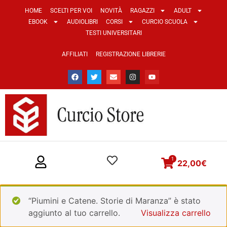
HOME
SCELTI PER VOI
NOVITÀ
RAGAZZI
ADULT
EBOOK
AUDIOLIBRI
CORSI
CURCIO SCUOLA
TESTI UNIVERSITARI
AFFILIATI
REGISTRAZIONE LIBRERIE
1
22,00
€
“Piumini e Catene. Storie di Maranza” è stato
aggiunto al tuo carrello.
Visualizza carrello