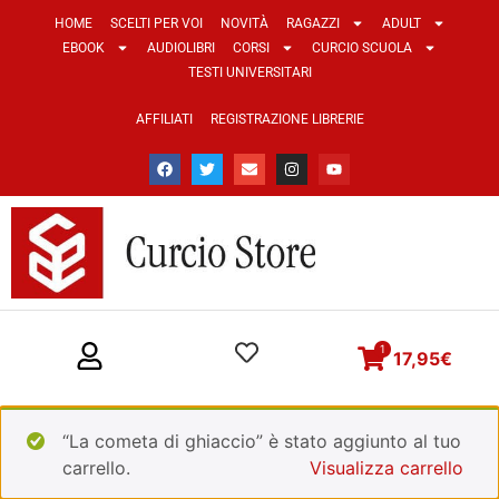
HOME
SCELTI PER VOI
NOVITÀ
RAGAZZI
ADULT
EBOOK
AUDIOLIBRI
CORSI
CURCIO SCUOLA
TESTI UNIVERSITARI
AFFILIATI
REGISTRAZIONE LIBRERIE
1
17,95
€
“La cometa di ghiaccio” è stato aggiunto al tuo
carrello.
Visualizza carrello