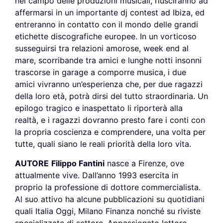
nel campo delle produzioni musicali, riusciranno ad
affermarsi in un importante dj contest ad Ibiza, ed
entreranno in contatto con il mondo delle grandi
etichette discografiche europee. In un vorticoso
susseguirsi tra relazioni amorose, week end al
mare, scorribande tra amici e lunghe notti insonni
trascorse in garage a comporre musica, i due
amici vivranno un’esperienza che, per due ragazzi
della loro età, potrà dirsi del tutto straordinaria. Un
epilogo tragico e inaspettato li riporterà alla
realtà, e i ragazzi dovranno presto fare i conti con
la propria coscienza e comprendere, una volta per
tutte, quali siano le reali priorità della loro vita.
AUTORE
Filippo Fantini
nasce a Firenze, ove
attualmente vive. Dall’anno 1993 esercita in
proprio la professione di dottore commercialista.
Al suo attivo ha alcune pubblicazioni su quotidiani
quali Italia Oggi, Milano Finanza nonché su riviste
specializzate di settore. Appassionato lettore,