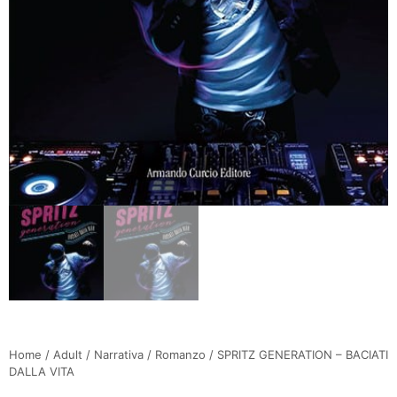
Home
/
Adult
/
Narrativa
/
Romanzo
/ SPRITZ GENERATION – BACIATI
DALLA VITA