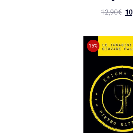
12,90
€
10
15%