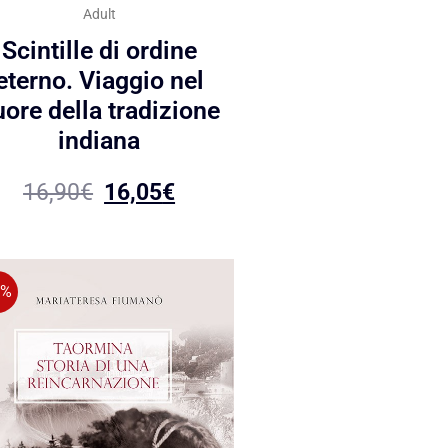
Adult
Scintille di ordine
eterno. Viaggio nel
uore della tradizione
indiana
16,90
€
16,05
€
5%