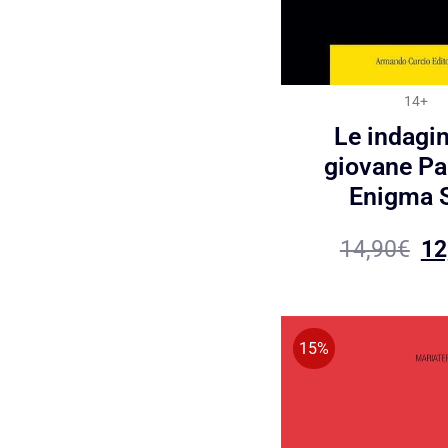
14+
Le indagin
giovane Pa
Enigma S
14,90
€
12
15%