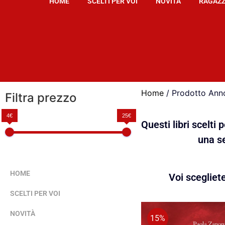
HOME
SCELTI PER VOI
NOVITÀ
RAGAZZ
Home
/ Prodotto Ann
Filtra prezzo
4€
25€
Questi libri scelti
una se
HOME
Voi scegliet
SCELTI PER VOI
NOVITÀ
15%