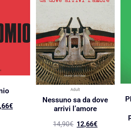
mio
Adult
P
Nessuno sa da dove
,66
€
arrivi l’amore
14,90
€
12,66
€