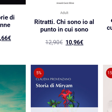
Adult
rie di
Ritratti. Chi sono io al
onne
c
punto in cui sono
,66
€
12,90
€
10,96
€
5%
1