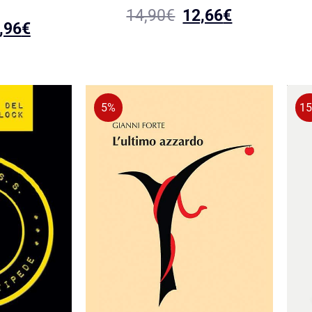
14,90
€
12,66
€
,96
€
5%
1