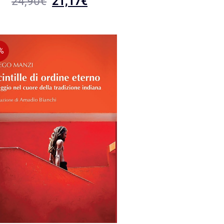
24,90
€
21,17
€
%