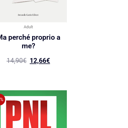
Adult
a perché proprio a
me?
14,90
€
12,66
€
5%