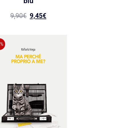
blu
9,90
€
9,45
€
5%