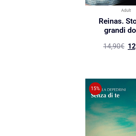
Adult
Reinas. Sto
grandi d
14,90
€
12
15%