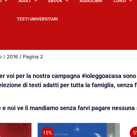
I
ADULT
EBOOK
AUDIOLIBRI
CORSI
TESTI UNIVERSITARI
o /
2016
/ Pagina 2
 per voi per la nostra campagna #ioleggoacasa sono 
lezione di testi adatti per tutta la famiglia, senza 
e e noi ve li mandiamo senza farvi pagare nessuna 
15%
5