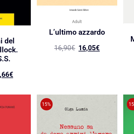
Adult
L’ultimo azzardo
M
i del
16,90
€
16,05
€
llock.
.S.
,66
€
15%
1