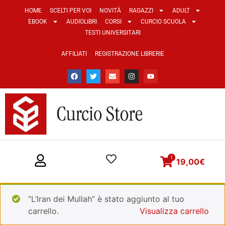
HOME
SCELTI PER VOI
NOVITÀ
RAGAZZI
ADULT
EBOOK
AUDIOLIBRI
CORSI
CURCIO SCUOLA
TESTI UNIVERSITARI
AFFILIATI
REGISTRAZIONE LIBRERIE
1
19,00
€
“L’Iran dei Mullah” è stato aggiunto al tuo
carrello.
Visualizza carrello