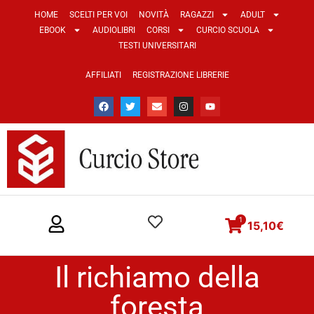
HOME
SCELTI PER VOI
NOVITÀ
RAGAZZI
ADULT
EBOOK
AUDIOLIBRI
CORSI
CURCIO SCUOLA
TESTI UNIVERSITARI
AFFILIATI
REGISTRAZIONE LIBRERIE
1
15,10
€
Il richiamo della
foresta