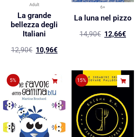
Adult
6+
La grande
La luna nel pizzo
bellezza degli
Italiani
14,90
€
12,66
€
12,90
€
10,96
€
5%
15%