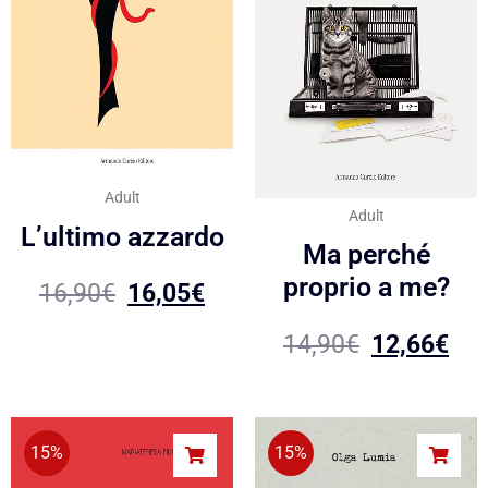
Adult
Adult
L’ultimo azzardo
Ma perché
proprio a me?
16,90
€
16,05
€
14,90
€
12,66
€
15%
15%