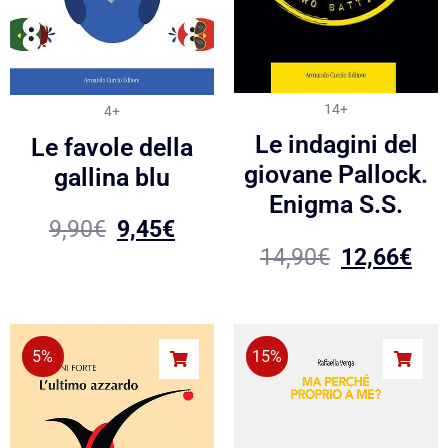
14+
4+
Le indagini del
Le favole della
giovane Pallock.
gallina blu
Enigma S.S.
9,90
€
9,45
€
14,90
€
12,66
€
5%
15%