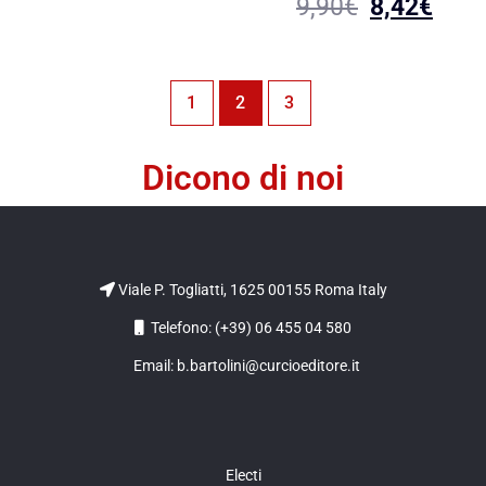
9,90
€
8,42
€
1
2
3
Dicono di noi
Viale P. Togliatti, 1625 00155 Roma Italy
Telefono: (+39) 06 455 04 580
Email: b.bartolini@curcioeditore.it
Electi