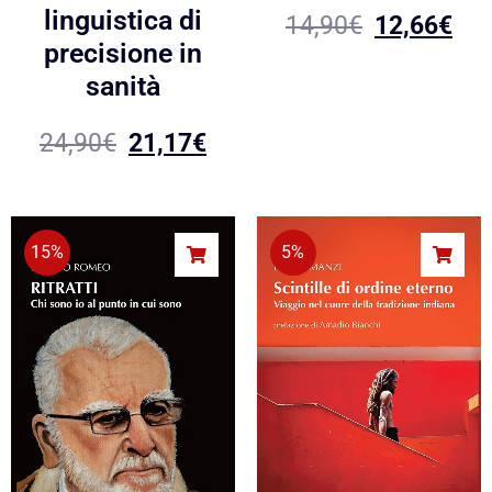
linguistica di
14,90
€
12,66
€
precisione in
sanità
24,90
€
21,17
€
15%
5%